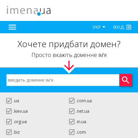
ВХІД
УКР
Хочете придбати домен?
Просто вкажіть доменне ім'я
.ua
.com.ua
.kiev.ua
.net.ua
.org.ua
.in.ua
.biz
.com